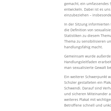
gemacht, ein umfassendes S
entwickeln. Dabei ist es uns
einzubeziehen – insbesonde
In der Sitzung informierte
die Definition von sexualisi
Statistiken zu diesem Thema
Thema zu sensibilisieren un
handlungsfähig macht.
Gemeinsam wurde außerdem 
Handlungsleitfaden erarbeit
man sexualisierte Gewalt be
Ein weiterer Schwerpunkt wa
Schüler gestalteten ein Pla
Schwendi. Darauf sind Verha
und sicheren Miteinander an
weiteres Plakat mit wichti
Betroffene schnell und unko