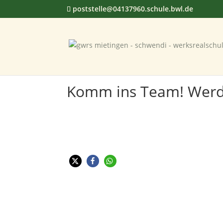
poststelle@04137960.schule.bwl.de
Komm ins Team! Werde